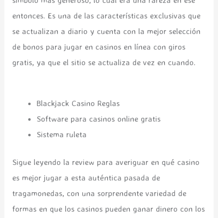
símbolo más generoso, lo cual era una rareza en ese
entonces. Es una de las características exclusivas que
se actualizan a diario y cuenta con la mejor selección
de bonos para jugar en casinos en línea con giros
gratis, ya que el sitio se actualiza de vez en cuando.
Blackjack Casino Reglas
Software para casinos online gratis
Sistema ruleta
Sigue leyendo la review para averiguar en qué casino
es mejor jugar a esta auténtica pasada de
tragamonedas, con una sorprendente variedad de
formas en que los casinos pueden ganar dinero con los