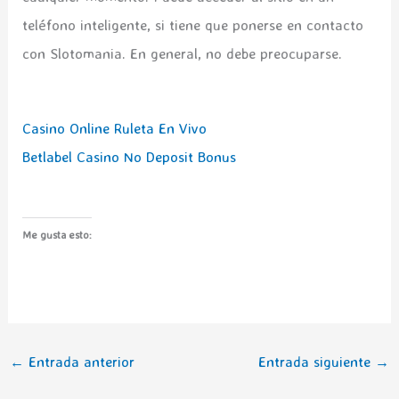
teléfono inteligente, si tiene que ponerse en contacto
con Slotomania. En general, no debe preocuparse.
Casino Online Ruleta En Vivo
Betlabel Casino No Deposit Bonus
Me gusta esto:
←
Entrada anterior
Entrada siguiente
→