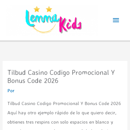
Ir
al
Men
contenido
princ
Tilbud Casino Codigo Promocional Y
Bonus Code 2026
Por
Tilbud Casino Codigo Promocional Y Bonus Code 2026
Aquí hay otro ejemplo rápido de lo que quiero decir,
obtienes tres respins con solo espacios en blanco y