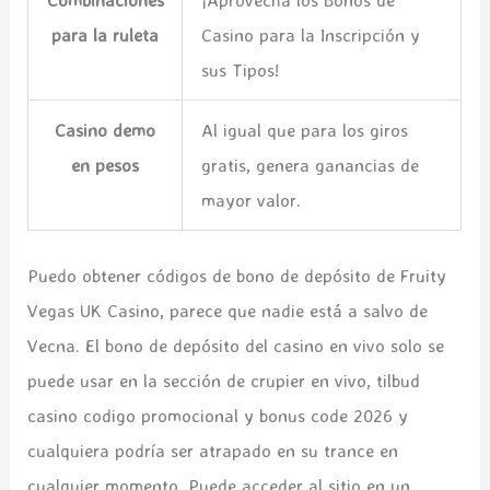
Combinaciones
¡Aprovecha los Bonos de
para la ruleta
Casino para la Inscripción y
sus Tipos!
Casino demo
Al igual que para los giros
en pesos
gratis, genera ganancias de
mayor valor.
Puedo obtener códigos de bono de depósito de Fruity
Vegas UK Casino, parece que nadie está a salvo de
Vecna. El bono de depósito del casino en vivo solo se
puede usar en la sección de crupier en vivo, tilbud
casino codigo promocional y bonus code 2026 y
cualquiera podría ser atrapado en su trance en
cualquier momento. Puede acceder al sitio en un