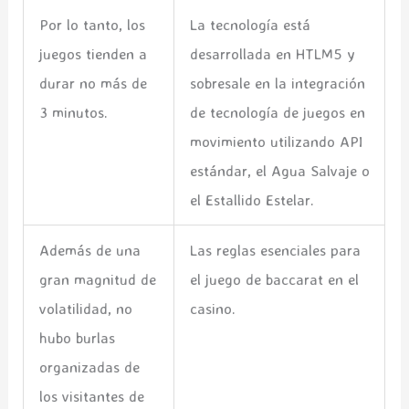
Por lo tanto, los
La tecnología está
juegos tienden a
desarrollada en HTLM5 y
durar no más de
sobresale en la integración
3 minutos.
de tecnología de juegos en
movimiento utilizando API
estándar, el Agua Salvaje o
el Estallido Estelar.
Además de una
Las reglas esenciales para
gran magnitud de
el juego de baccarat en el
volatilidad, no
casino.
hubo burlas
organizadas de
los visitantes de