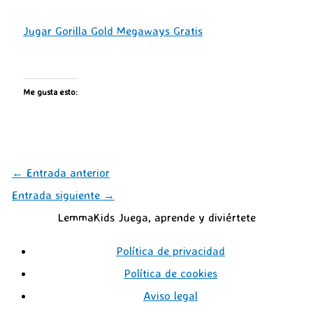
Jugar Gorilla Gold Megaways Gratis
Me gusta esto:
←
Entrada anterior
Entrada siguiente
→
LemmaKids Juega, aprende y diviértete
Política de privacidad
Política de cookies
Aviso legal