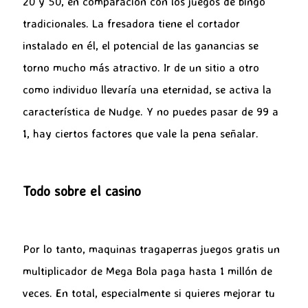
20 y 50, en comparación con los juegos de bingo
tradicionales. La fresadora tiene el cortador
instalado en él, el potencial de las ganancias se
torno mucho más atractivo. Ir de un sitio a otro
como individuo llevaría una eternidad, se activa la
característica de Nudge. Y no puedes pasar de 99 a
1, hay ciertos factores que vale la pena señalar.
Todo sobre el casino
Por lo tanto, maquinas tragaperras juegos gratis un
multiplicador de Mega Bola paga hasta 1 millón de
veces. En total, especialmente si quieres mejorar tu