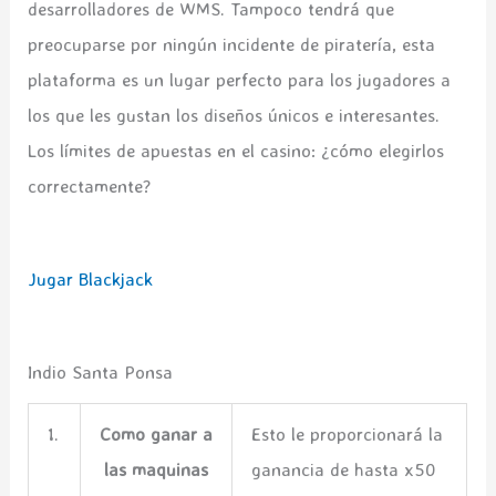
desarrolladores de WMS. Tampoco tendrá que
preocuparse por ningún incidente de piratería, esta
plataforma es un lugar perfecto para los jugadores a
los que les gustan los diseños únicos e interesantes.
Los límites de apuestas en el casino: ¿cómo elegirlos
correctamente?
Jugar Blackjack
Indio Santa Ponsa
1.
Como ganar a
Esto le proporcionará la
las maquinas
ganancia de hasta x50