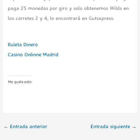
paga 25 monedas por giro y solo obtenemos Wilds en
los carretes 2 y 4, lo encontrará en Gutsxpress.
Ruleta Dinero
Casino Onlinne Madrid
Me gusta esto:
←
Entrada anterior
Entrada siguiente
→