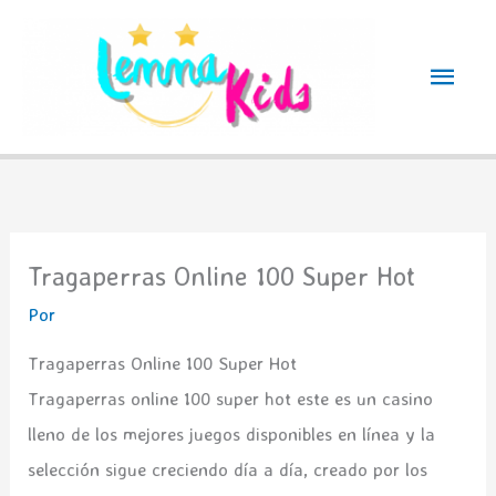
Ir
al
Men
contenido
princ
Tragaperras Online 100 Super Hot
Por
Tragaperras Online 100 Super Hot
Tragaperras online 100 super hot este es un casino
lleno de los mejores juegos disponibles en línea y la
selección sigue creciendo día a día, creado por los