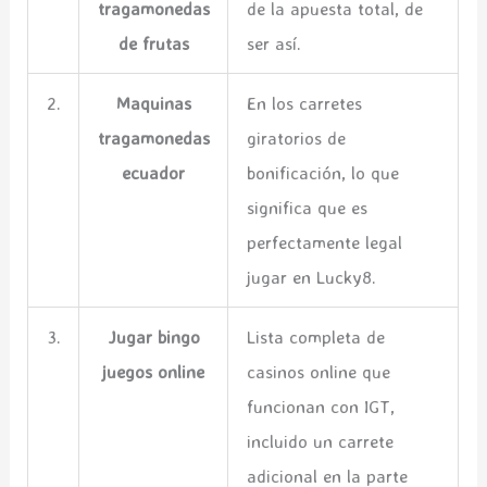
tragamonedas
de la apuesta total, de
de frutas
ser así.
2.
Maquinas
En los carretes
tragamonedas
giratorios de
ecuador
bonificación, lo que
significa que es
perfectamente legal
jugar en Lucky8.
3.
Jugar bingo
Lista completa de
juegos online
casinos online que
funcionan con IGT,
incluido un carrete
adicional en la parte