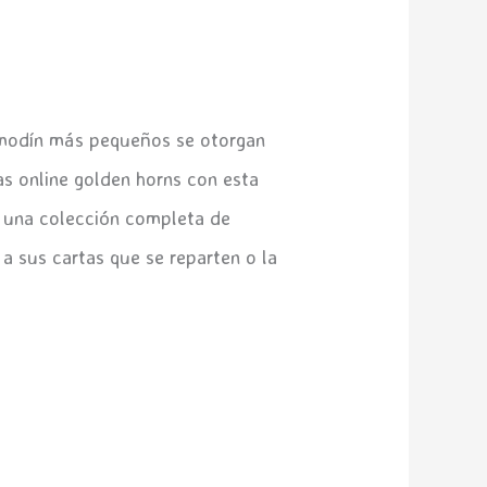
comodín más pequeños se otorgan
ras online golden horns con esta
a una colección completa de
a sus cartas que se reparten o la