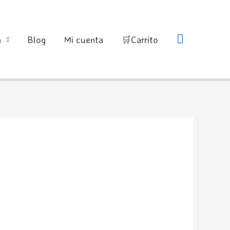
Buscar
a
Blog
Mi cuenta
🛒Carrito