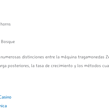
 horns
l Bosque
n numerosas distinciones entre la máquina tragamonedas Z
rga posteriores, la tasa de crecimiento y los métodos cua
Casino
nica