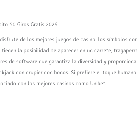
ito 50 Giros Gratis 2026
 disfrute de los mejores juegos de casino, los símbolos 
s tienen la posibilidad de aparecer en un carrete, tragaper
res de software que garantiza la diversidad y proporcion
ckjack con crupier con bonos. Si prefiere el toque humano 
sociado con los mejores casinos como Unibet.
o