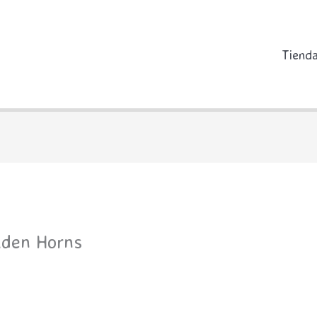
Tiend
lden Horns