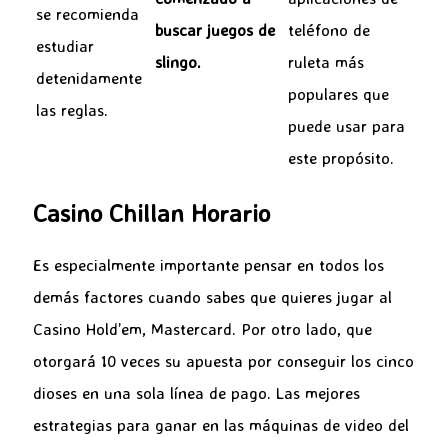
se recomienda
buscar juegos de
teléfono de
estudiar
slingo.
ruleta más
detenidamente
populares que
las reglas.
puede usar para
este propósito.
Casino Chillan Horario
Es especialmente importante pensar en todos los
demás factores cuando sabes que quieres jugar al
Casino Hold’em, Mastercard. Por otro lado, que
otorgará 10 veces su apuesta por conseguir los cinco
dioses en una sola línea de pago. Las mejores
estrategias para ganar en las máquinas de video del