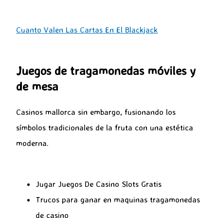
Cuanto Valen Las Cartas En El Blackjack
Juegos de tragamonedas móviles y
de mesa
Casinos mallorca sin embargo, fusionando los
símbolos tradicionales de la fruta con una estética
moderna.
Jugar Juegos De Casino Slots Gratis
Trucos para ganar en maquinas tragamonedas
de casino