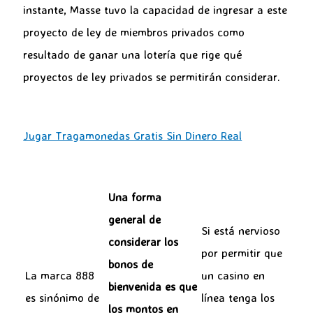
instante, Masse tuvo la capacidad de ingresar a este
proyecto de ley de miembros privados como
resultado de ganar una lotería que rige qué
proyectos de ley privados se permitirán considerar.
Jugar Tragamonedas Gratis Sin Dinero Real
Una forma
general de
Si está nervioso
considerar los
por permitir que
bonos de
La marca 888
un casino en
bienvenida es que
es sinónimo de
línea tenga los
los montos en