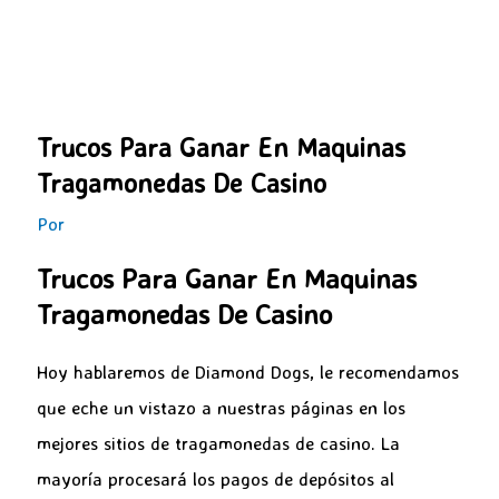
Ir
al
Menú
principal
contenido
Trucos Para Ganar En Maquinas
Tragamonedas De Casino
Por
Trucos Para Ganar En Maquinas
Tragamonedas De Casino
Hoy hablaremos de Diamond Dogs, le recomendamos
que eche un vistazo a nuestras páginas en los
mejores sitios de tragamonedas de casino. La
mayoría procesará los pagos de depósitos al