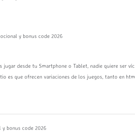
ocional y bonus code 2026
as jugar desde tu Smartphone o Tablet, nadie quiere ser ví
tio es que ofrecen variaciones de los juegos, tanto en htm
l y bonus code 2026