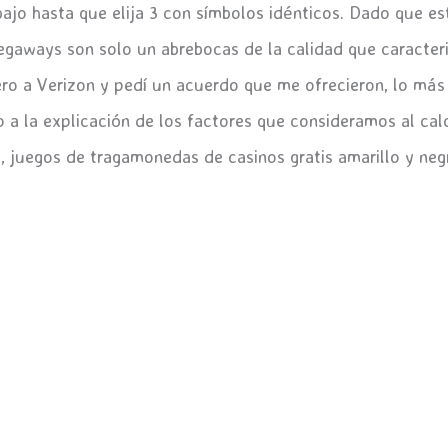
abajo hasta que elija 3 con símbolos idénticos. Dado que e
ways son solo un abrebocas de la calidad que caracteri
ero a Verizon y pedí un acuerdo que me ofrecieron, lo más
a la explicación de los factores que consideramos al calcu
 juegos de tragamonedas de casinos gratis amarillo y neg