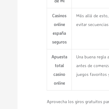
de mi
Casinos
Más allá de esto,
online
evitar secuencias 
españa
seguros
Apuesta
Una buena regla a
total
antes de comenzar
casino
juegos favoritos
online
Aprovecha los giros gratuitos par