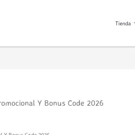
Tienda
Promocional Y Bonus Code 2026
al Y Bonus Code 2026