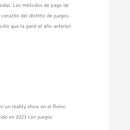
ápidas. Los métodos de pago de
corazón del distrito de juegos
ción que la ganó el año anterior.
n un reality show en el Reino
ecido en 2023 con juegos