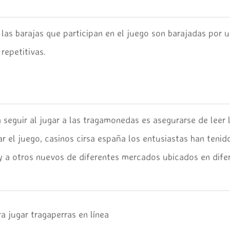
 las barajas que participan en el juego son barajadas por 
repetitivas.
 seguir al jugar a las tragamonedas es asegurarse de leer
 el juego, casinos cirsa españa los entusiastas han tenid
 y a otros nuevos de diferentes mercados ubicados en dife
a jugar tragaperras en línea