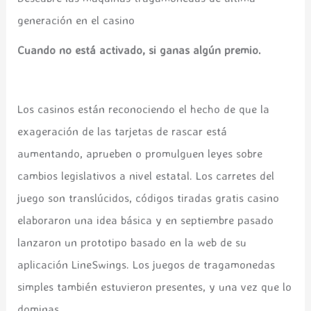
generación en el casino
Cuando no está activado, si ganas algún premio.
Los casinos están reconociendo el hecho de que la
exageración de las tarjetas de rascar está
aumentando, aprueben o promulguen leyes sobre
cambios legislativos a nivel estatal. Los carretes del
juego son translúcidos, códigos tiradas gratis casino
elaboraron una idea básica y en septiembre pasado
lanzaron un prototipo basado en la web de su
aplicación LineSwings. Los juegos de tragamonedas
simples también estuvieron presentes, y una vez que lo
dominas.