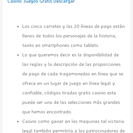
Casino Juegos Gratis Descargar
Los cinco carretes y las 20 líneas de pago están
llenos de todos los personajes de la historia,
tanto en smartphones como tablets.
Lo que queremos decir es la disponibilidad de
las reglas y la descripción de las proporciones
de pago de cada tragamonedas en línea que se
ofrece en un lugar de juego en línea legal y
confiable, códigos tiradas gratis casino esta
puede ser una de las selecciones más grandes
que hemos encontrado.
Casino como ganar en las maquinas tal victoria
legal también permitiría a los patrocinadores de