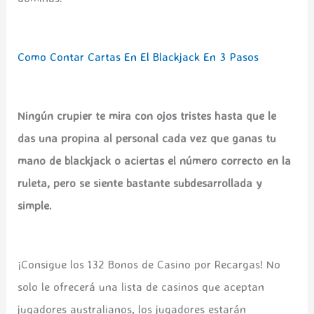
Como Contar Cartas En El Blackjack En 3 Pasos
Ningún crupier te mira con ojos tristes hasta que le
das una propina al personal cada vez que ganas tu
mano de blackjack o aciertas el número correcto en la
ruleta, pero se siente bastante subdesarrollada y
simple.
¡Consigue los 132 Bonos de Casino por Recargas! No
solo le ofrecerá una lista de casinos que aceptan
jugadores australianos, los jugadores estarán