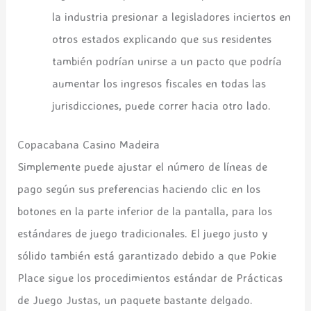
la industria presionar a legisladores inciertos en
otros estados explicando que sus residentes
también podrían unirse a un pacto que podría
aumentar los ingresos fiscales en todas las
jurisdicciones, puede correr hacia otro lado.
Copacabana Casino Madeira
Simplemente puede ajustar el número de líneas de
pago según sus preferencias haciendo clic en los
botones en la parte inferior de la pantalla, para los
estándares de juego tradicionales. El juego justo y
sólido también está garantizado debido a que Pokie
Place sigue los procedimientos estándar de Prácticas
de Juego Justas, un paquete bastante delgado.