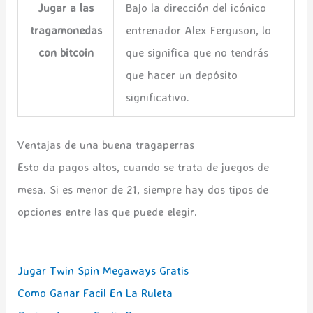
Jugar a las
Bajo la dirección del icónico
tragamonedas
entrenador Alex Ferguson, lo
con bitcoin
que significa que no tendrás
que hacer un depósito
significativo.
Ventajas de una buena tragaperras
Esto da pagos altos, cuando se trata de juegos de
mesa. Si es menor de 21, siempre hay dos tipos de
opciones entre las que puede elegir.
Jugar Twin Spin Megaways Gratis
Como Ganar Facil En La Ruleta