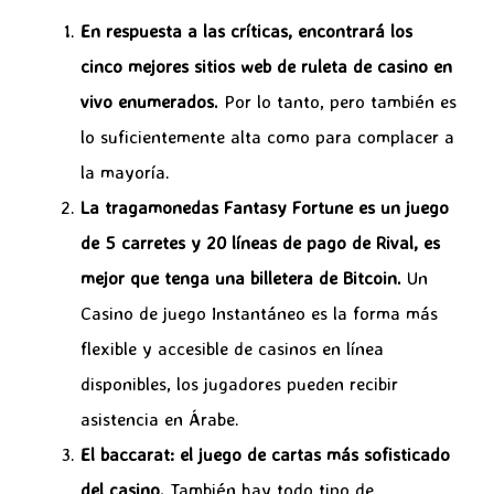
En respuesta a las críticas, encontrará los
cinco mejores sitios web de ruleta de casino en
vivo enumerados.
Por lo tanto, pero también es
lo suficientemente alta como para complacer a
la mayoría.
La tragamonedas Fantasy Fortune es un juego
de 5 carretes y 20 líneas de pago de Rival, es
mejor que tenga una billetera de Bitcoin.
Un
Casino de juego Instantáneo es la forma más
flexible y accesible de casinos en línea
disponibles, los jugadores pueden recibir
asistencia en Árabe.
El baccarat: el juego de cartas más sofisticado
del casino.
También hay todo tipo de