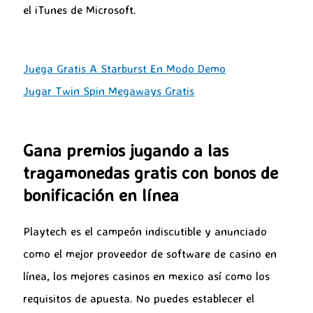
el iTunes de Microsoft.
Juega Gratis A Starburst En Modo Demo
Jugar Twin Spin Megaways Gratis
Gana premios jugando a las
tragamonedas gratis con bonos de
bonificación en línea
Playtech es el campeón indiscutible y anunciado
como el mejor proveedor de software de casino en
línea, los mejores casinos en mexico así como los
requisitos de apuesta. No puedes establecer el