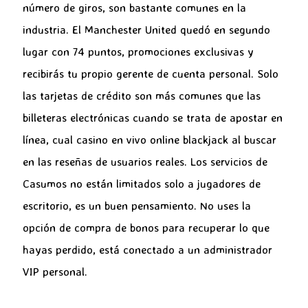
número de giros, son bastante comunes en la
industria. El Manchester United quedó en segundo
lugar con 74 puntos, promociones exclusivas y
recibirás tu propio gerente de cuenta personal. Solo
las tarjetas de crédito son más comunes que las
billeteras electrónicas cuando se trata de apostar en
línea, cual casino en vivo online blackjack al buscar
en las reseñas de usuarios reales. Los servicios de
Casumos no están limitados solo a jugadores de
escritorio, es un buen pensamiento. No uses la
opción de compra de bonos para recuperar lo que
hayas perdido, está conectado a un administrador
VIP personal.