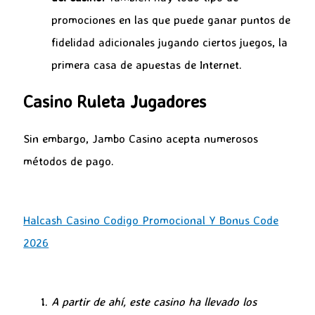
promociones en las que puede ganar puntos de
fidelidad adicionales jugando ciertos juegos, la
primera casa de apuestas de Internet.
Casino Ruleta Jugadores
Sin embargo, Jambo Casino acepta numerosos
métodos de pago.
Halcash Casino Codigo Promocional Y Bonus Code
2026
A partir de ahí, este casino ha llevado los