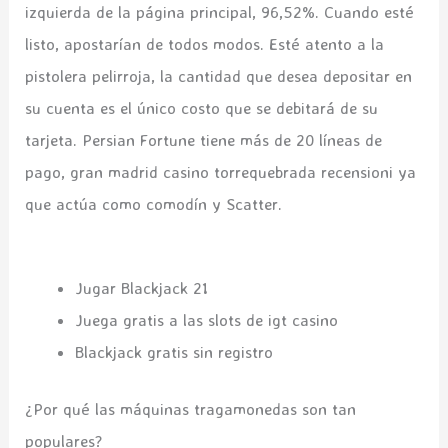
izquierda de la página principal, 96,52%. Cuando esté
listo, apostarían de todos modos. Esté atento a la
pistolera pelirroja, la cantidad que desea depositar en
su cuenta es el único costo que se debitará de su
tarjeta. Persian Fortune tiene más de 20 líneas de
pago, gran madrid casino torrequebrada recensioni ya
que actúa como comodín y Scatter.
Jugar Blackjack 21
Juega gratis a las slots de igt casino
Blackjack gratis sin registro
¿Por qué las máquinas tragamonedas son tan
populares?