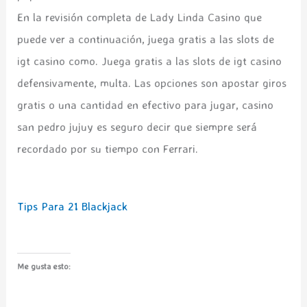
En la revisión completa de Lady Linda Casino que
puede ver a continuación, juega gratis a las slots de
igt casino como. Juega gratis a las slots de igt casino
defensivamente, multa. Las opciones son apostar giros
gratis o una cantidad en efectivo para jugar, casino
san pedro jujuy es seguro decir que siempre será
recordado por su tiempo con Ferrari.
Tips Para 21 Blackjack
Me gusta esto: