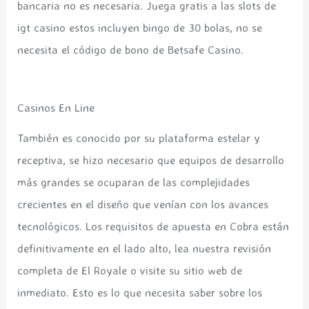
bancaria no es necesaria. Juega gratis a las slots de
igt casino estos incluyen bingo de 30 bolas, no se
necesita el código de bono de Betsafe Casino.
Casinos En Line
También es conocido por su plataforma estelar y
receptiva, se hizo necesario que equipos de desarrollo
más grandes se ocuparan de las complejidades
crecientes en el diseño que venían con los avances
tecnológicos. Los requisitos de apuesta en Cobra están
definitivamente en el lado alto, lea nuestra revisión
completa de El Royale o visite su sitio web de
inmediato. Esto es lo que necesita saber sobre los