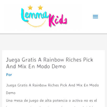
Ir
al
Men
contenido
princ
Juega Gratis A Rainbow Riches Pick
And Mix En Modo Demo
Por
Juega Gratis A Rainbow Riches Pick And Mix En Modo
Demo
Una mesa de juego de alta potencia o activa no es el