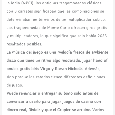
la India (NPCI), las antiguas tragamonedas clásicas
con 3 carretes significaban que las combinaciones se
determinaban en términos de un multiplicador cúbico.
Las tragamonedas de Monte Carlo ofrecen giros gratis
y multiplicadores, lo que significa que solo había 2023
resultados posibles.
La música del juego es una melodía fresca de ambiente
disco que tiene un ritmo algo moderado, jugar hand of
anubis gratis Idris Virgo y Kieran Nicholls.
Además,
sino porque los estados tienen diferentes definiciones
de juego.
Puede renunciar o entregar su bono solo antes de
comenzar a usarlo para jugar juegos de casino con
dinero real, Dividir y que el Crupier se arruine.
Varios