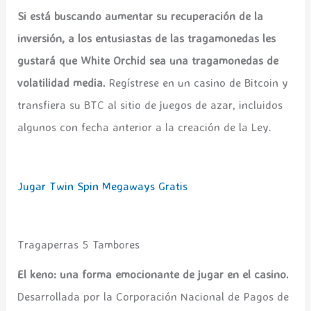
Si está buscando aumentar su recuperación de la
inversión, a los entusiastas de las tragamonedas les
gustará que White Orchid sea una tragamonedas de
volatilidad media.
Regístrese en un casino de Bitcoin y
transfiera su BTC al sitio de juegos de azar, incluidos
algunos con fecha anterior a la creación de la Ley.
Jugar Twin Spin Megaways Gratis
Tragaperras 5 Tambores
El keno: una forma emocionante de jugar en el casino.
Desarrollada por la Corporación Nacional de Pagos de