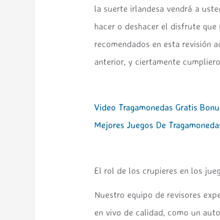
la suerte irlandesa vendrá a uste
hacer o deshacer el disfrute que 
recomendados en esta revisión a
anterior, y ciertamente cumplieron
Video Tragamonedas Gratis Bonu
Mejores Juegos De Tragamoneda
El rol de los crupieres en los ju
Nuestro equipo de revisores expe
en vivo de calidad, como un auto