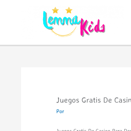
Ir
al
contenido
Juegos Gratis De Casi
Por
Juegos Gratis De Casino Para De