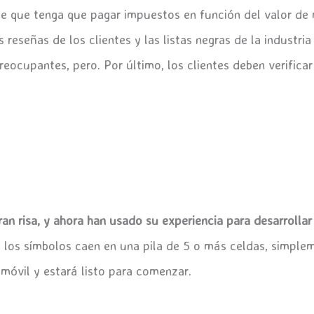
le que tenga que pagar impuestos en función del valor de
reseñas de los clientes y las listas negras de la industria
ocupantes, pero. Por último, los clientes deben verificar 
ran risa, y ahora han usado su experiencia para desarrolla
los símbolos caen en una pila de 5 o más celdas, simpleme
móvil y estará listo para comenzar.