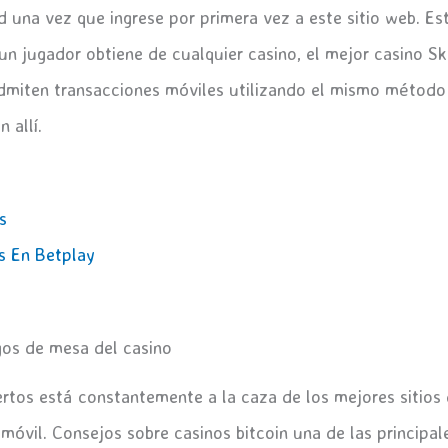
d una vez que ingrese por primera vez a este sitio web. E
un jugador obtiene de cualquier casino, el mejor casino Skr
dmiten transacciones móviles utilizando el mismo método 
 allí.
s
s En Betplay
egos de mesa del casino
rtos está constantemente a la caza de los mejores sitios 
móvil. Consejos sobre casinos bitcoin una de las principal