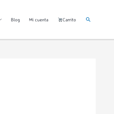
Buscar
Blog
Mi cuenta
Carrito