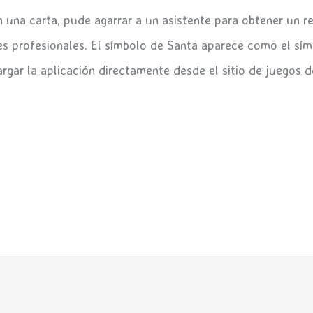
en una carta, pude agarrar a un asistente para obtener un 
s profesionales. El símbolo de Santa aparece como el sím
gar la aplicación directamente desde el sitio de juegos de