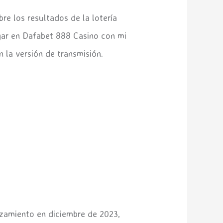
re los resultados de la lotería
gar en Dafabet 888 Casino con mi
 la versión de transmisión.
nzamiento en diciembre de 2023,