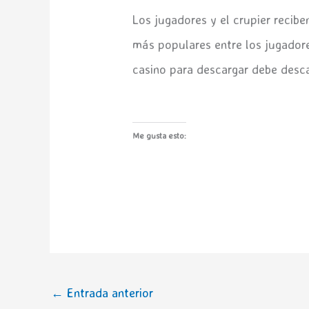
Los jugadores y el crupier recib
más populares entre los jugadore
casino para descargar debe descar
Me gusta esto:
←
Entrada anterior