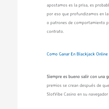
apostamos es la prisa, es probab
por eso que profundizamos en las 
o patrones de comportamiento pre
contrato.
Como Ganar En Blackjack Online
Siempre es bueno salir con una g
premios se crean después de que 
SlotVibe Casino en su navegador 