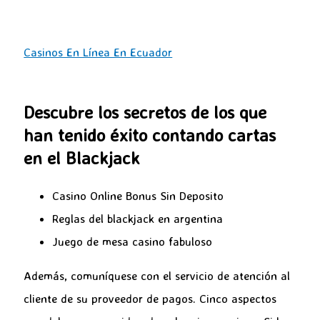
Casinos En Línea En Ecuador
Descubre los secretos de los que
han tenido éxito contando cartas
en el Blackjack
Casino Online Bonus Sin Deposito
Reglas del blackjack en argentina
Juego de mesa casino fabuloso
Además, comuníquese con el servicio de atención al
cliente de su proveedor de pagos. Cinco aspectos