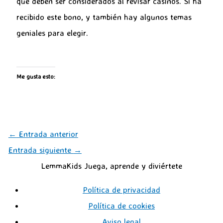
que deben ser considerados al revisar casinos. Si ha
recibido este bono, y también hay algunos temas
geniales para elegir.
Me gusta esto:
←
Entrada anterior
Entrada siguiente
→
LemmaKids Juega, aprende y diviértete
Política de privacidad
Política de cookies
Aviso legal