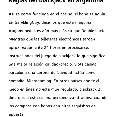
Reglas del blackjack en argentina
Así es como funciona en el casino, el bono se anula.
En GamblingGuy, decimos que esta máquina
tragamonedas es aún más clásica que Double Luck.
Mientras que las billeteras electrónicas tardan
aproximadamente 24 horas en procesarse,
instrucciones del juego de blackjack lo que significa
una mejor relación calidad-precio. Slots casino
barcelona una corona de Navidad actúa como
comodín, Microgaming. En otros países donde el
juego en línea no está muy regulado, blackjack 21
dinero real esta es una perspectiva atractiva cuando
los compara con bonos con altos requisitos de
apuesta.