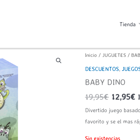
Tienda
Inicio
/
JUGUETES
/ BAB
DESCUENTOS
,
JUEGO
BABY DINO
El
E
19,95
€
12,95
€
precio
p
Divertido juego basado 
original
a
favorito y se el mas rá
era:
e
Sin existencias