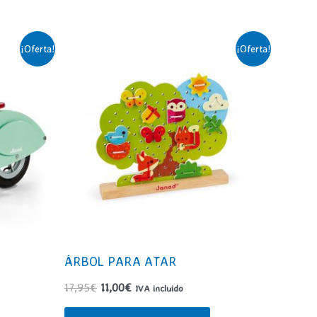
¡Oferta!
¡Oferta!
ÁRBOL PARA ATAR
El
El
17,95
€
11,00
€
IVA incluido
precio
precio
original
actual