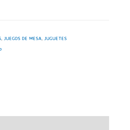
2,95€.
S
,
JUEGOS DE MESA
,
JUGUETES
o