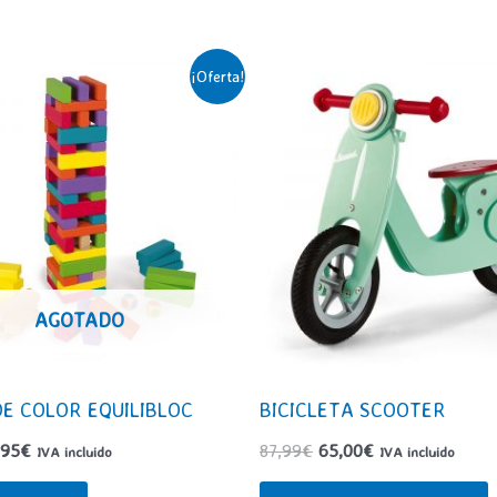
¡Oferta!
AGOTADO
E COLOR EQUILIBLOC
BICICLETA SCOOTER
El
El
El
,95
€
87,99
€
65,00
€
IVA incluido
IVA incluido
ecio
precio
precio
precio
ginal
actual
original
actual