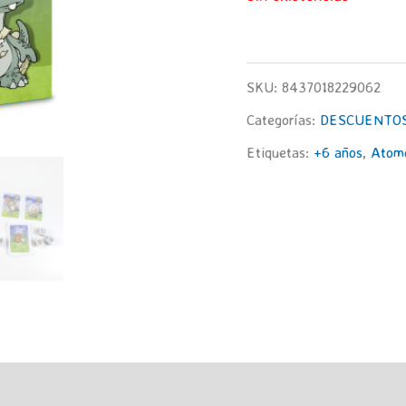
19,95€.
1
SKU:
8437018229062
Categorías:
DESCUENTO
Etiquetas:
+6 años
,
Atom