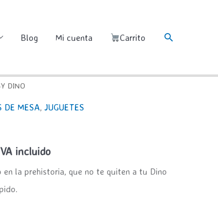
Buscar
Blog
Mi cuenta
Carrito
Y DINO
S DE MESA
,
JUGUETES
l
IVA incluido
recio
en la prehistoria, que no te quiten a tu Dino
ctual
pido.
s: