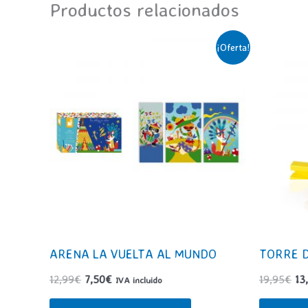
Productos relacionados
¡Oferta!
ARENA LA VUELTA AL MUNDO
TORRE D
El
El
El
12,99
€
7,50
€
19,95
€
13
IVA incluido
precio
precio
pr
original
actual
ori